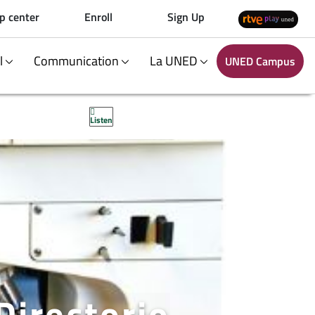
p center
Enroll
Sign Up
al
Communication
La UNED
UNED Campus
Listen
Directorio