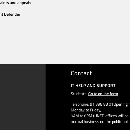
aints and appeals
nt Defender
Contact
IT HELP AND SUPPORT
Students:
Go to online form
Telephone: 91 398 88 01Opening h
Monday to Friday,
9AM to 8PM (UNED offices will be 
normal business on the public holi