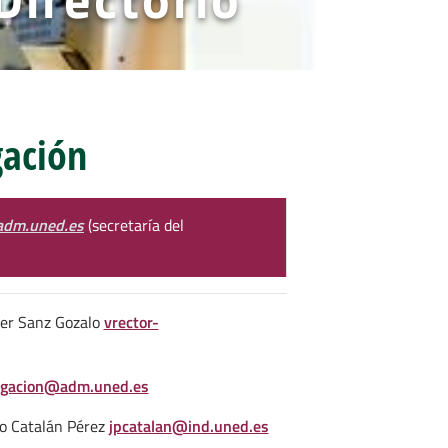
gación
@adm.uned.es
(secretaría del
ier Sanz Gozalo
vrector-
tigacion@adm.uned.es
o Catalán Pérez
jpcatalan@ind.uned.es