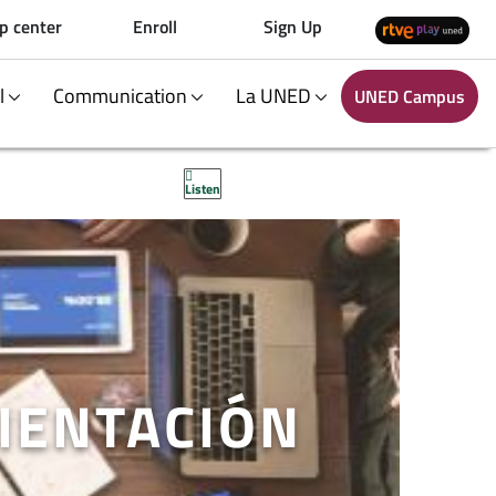
p center
Enroll
Sign Up
al
Communication
La UNED
UNED Campus
Listen
IENTACIÓN