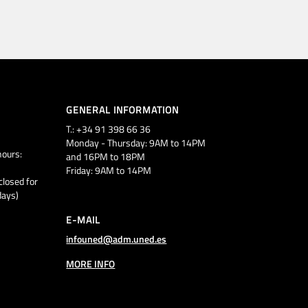
GENERAL INFORMATION
T.: +34 91 398 66 36
Monday - Thursday: 9AM to 14PM
ours:
and 16PM to 18PM
Friday: 9AM to 14PM
closed for
days)
E-MAIL
infouned@adm.uned.es
MORE INFO