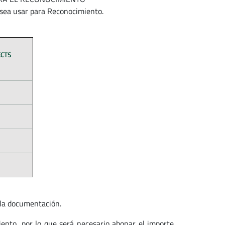
ea usar para Reconocimiento.
ECTS
 la documentación.
nto, por lo que será necesario abonar el importe