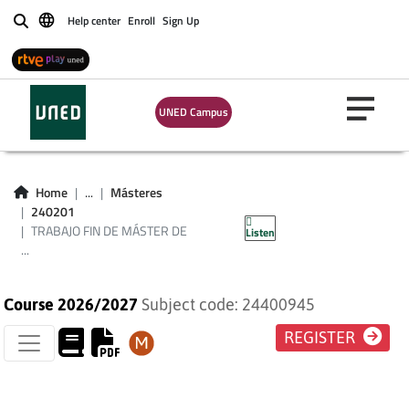
LITERATURAS
Help center
Enroll
Sign Up
Buscar
HISPÁNICAS
(CATALANA,
UNED Campus
GALLEGA Y VASCA)
EN CONTEXTO
Home
...
Másteres
240201
EUROPEO
TRABAJO FIN DE MÁSTER DE
Listen
...
Course 2026/2027
Subject code: 24400945
REGISTER