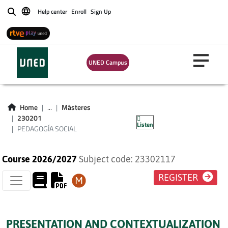
Help center
Enroll
Sign Up
Buscar
UNED Campus
Home
...
Másteres
PEDAGOGÍA SOCIAL
230201
Listen
PEDAGOGÍA SOCIAL
Course 2026/2027
Subject code: 23302117
REGISTER
PRESENTATION AND CONTEXTUALIZATION