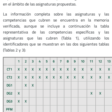
en el ámbito de las asignaturas propuestas.
La información completa sobre las asignaturas y las
competencias que cubren se encuentra en la memoria
verificada, aunque se incluye a continuación la tabla
representativa de las competencias específicas y las
asignaturas que las cubren (Tabla 1), utilizando los
identificadores que se muestran en las dos siguientes tablas
(Tablas 2 y 3):
1
2
3
4
5
6
7
8
9
10
11
12
13
CT1
X
X
X
X
X
X
X
X
X
X
X
X
X
CT2
X
X
X
X
X
X
X
X
X
X
X
X
X
DG1
X
X
DG2
X
X
X
DG3
X
X
PFM