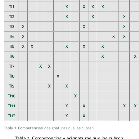
TI1
X
X
X
X
TI2
X
X
X
TI3
X
X
X
TI4
X
X
X
TI5
X
X
X
X
X
TI6
X
X
TI7
X
X
TI8
X
TI9
X
X
TI10
X
TI11
X
X
X
X
TI12
X
X
Tabla 1. Competencias y asignaturas que las cubren.
Tabla 1. Competencias y asignaturas que las cubren.