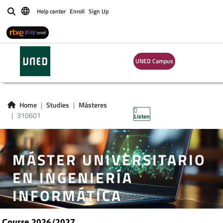
Help center
Enroll
Sign Up
Buscar
UNED Campus
Home
Studies
Másteres
310601
Listen
MÁSTER UNIVERSITARIO
EN INGENIERÍA
INFORMÁTICA
Course 2026/2027