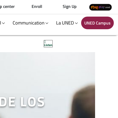
p center
Enroll
Sign Up
al
Communication
La UNED
UNED Campus
Listen
DE LOS