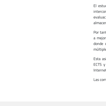
El estu
interco
evaluac
almacen
Por tan
a mejor
donde d
múltiple
Esta as
ECTS y 
Interne
Las com