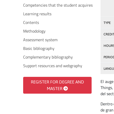
Competencies that the student acquires
Learning results
Contents
TYPE
Methodology
CREDI
Assessment system
HOUR
Basic bibliography
Complementary bibliography
PERIO
Support resources and webgraphy
LANGU
El auge
REGISTER FOR DEGREE AND
Things,
MASTER
del sec
Dentro 
de gran