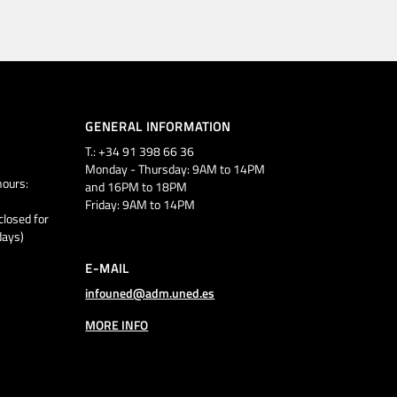
GENERAL INFORMATION
T.: +34 91 398 66 36
Monday - Thursday: 9AM to 14PM
ours:
and 16PM to 18PM
Friday: 9AM to 14PM
closed for
days)
E-MAIL
infouned@adm.uned.es
MORE INFO