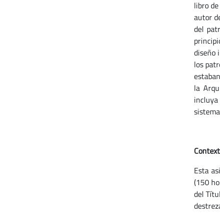
libro de
autor d
del pat
princip
diseño 
los pat
estaban
la Arqu
incluya
sistema
Context
Esta as
(150 hor
del Títu
destrez