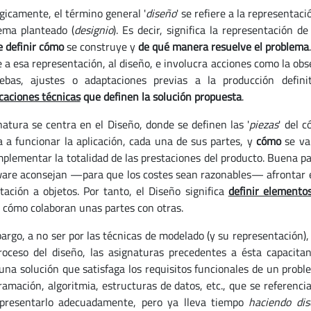
gicamente, el término general '
diseño
' se refiere a la representac
ema planteado (
designio
). Es decir, significa la representación d
e definir cómo
se construye y
de qué manera resuelve el problema
a esa representación, al diseño, e involucra acciones como la obser
ebas, ajustes o adaptaciones previas a la producción defini
icaciones técnicas
que definen la solución propuesta
.
natura se centra en el Diseño, donde se definen las '
piezas
' del 
 a funcionar la aplicación, cada una de sus partes, y
cómo
se va
mplementar la totalidad de las prestaciones del producto. Buena pa
ware aconsejan —para que los costes sean razonables— afrontar el
ntación a objetos. Por tanto, el Diseño significa
definir elemento
 cómo colaboran unas partes con otras.
argo, a no ser por las técnicas de modelado (y su representación), 
roceso del diseño, las asignaturas precedentes a ésta capacita
 una solución que satisfaga los requisitos funcionales de un prob
ramación, algoritmia, estructuras de datos, etc., que se referenci
presentarlo adecuadamente, pero ya lleva tiempo
haciendo dis