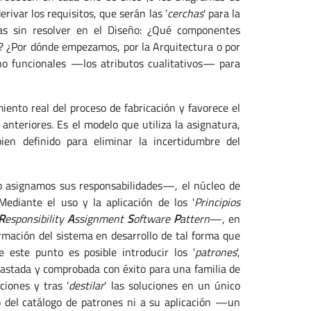
rivar los requisitos, que serán las '
cerchas
' para la
as sin resolver en el Diseño: ¿Qué componentes
? ¿Por dónde empezamos, por la Arquitectura o por
no funcionales —los atributos cualitativos— para
ento real del proceso de fabricación y favorece el
nteriores. Es el modelo que utiliza la asignatura,
ien definido para eliminar la incertidumbre del
o asignamos sus responsabilidades—, el núcleo de
 Mediante el uso y la aplicación de los '
Principios
R
esponsibility
A
ssignment
S
oftware
P
attern
—, en
ormación del sistema en desarrollo de tal forma que
e este punto es posible introducir los '
patrones
',
rastada y comprobada con éxito para una familia de
iones y tras '
destilar
' las soluciones en un único
o del catálogo de patrones ni a su aplicación —un