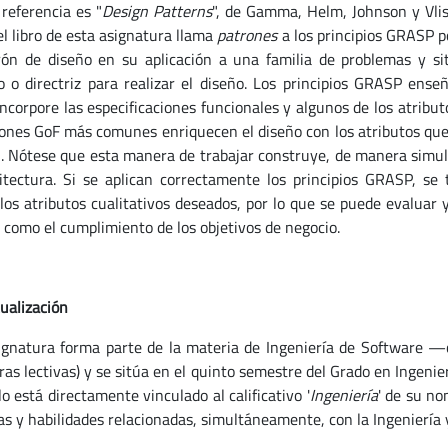
 referencia es "
Design Patterns
", de Gamma, Helm, Johnson y Vliss
el libro de esta asignatura llama
patrones
a los principios GRASP p
rón de diseño en su aplicación a una familia de problemas y s
io o directriz para realizar el diseño. Los principios GRASP ens
incorpore las especificaciones funcionales y algunos de los atribut
rones GoF más comunes enriquecen el diseño con los atributos que 
. Nótese que esta manera de trabajar construye, de manera simul
itectura. Si se aplican correctamente los principios GRASP, se
 los atributos cualitativos deseados, por lo que se puede evaluar
 como el cumplimiento de los objetivos de negocio.
ualización
ignatura forma parte de la materia de Ingeniería de Software —
as lectivas) y se sitúa en el quinto semestre del Grado en Ingenier
lo está directamente vinculado al calificativo '
Ingeniería
' de su no
as y habilidades relacionadas, simultáneamente, con la Ingeniería y