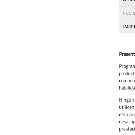
HOUR
LANGU
Present
Program
product
competi
habilida
Ningún 
utilice
esto pr
desacop
prestac