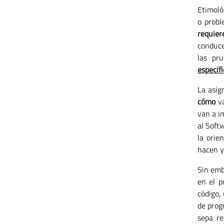
Etimoló
o probl
requier
conduce 
las pru
especif
La asig
cómo
va
van a i
al Soft
la orie
hacen y
Sin emb
en el p
código,
de prog
sepa re