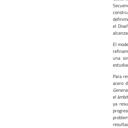
Secuenci
constru
definim
el Dise
alcanza
El mode
refinam
una sim
estudia
Para re
acero d
General
el ámbi
ya resu
progres
problem
resulta