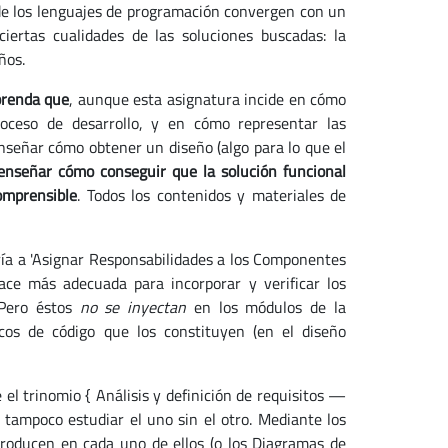
 de los lenguajes de programación convergen con un
iertas cualidades de las soluciones buscadas: la
ños.
prenda que
, aunque esta asignatura incide en cómo
roceso de desarrollo, y en cómo representar las
nseñar cómo obtener un diseño (algo para lo que el
 enseñar cómo conseguir que la solución funcional
omprensible
. Todos los contenidos y materiales de
iría a 'Asignar Responsabilidades a los Componentes
hace más adecuada para incorporar y verificar los
 Pero éstos
no se inyectan
en los módulos de la
cos de código que los constituyen (en el diseño
 el trinomio { Análisis y definición de requisitos —
i tampoco estudiar el uno sin el otro. Mediante los
producen en cada uno de ellos (o los Diagramas de