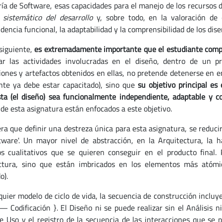
ría de Software, esas capacidades para el manejo de los recursos
 sistemático del desarrollo
y, sobre todo, en la valoración de c
encia funcional, la adaptabilidad y la comprensibilidad de los dise
siguiente,
es extremadamente importante que el estudiante com
ar las actividades involucradas en el diseño, dentro de un p
iones y artefactos obtenidos en ellas, no pretende detenerse en e
nte ya debe estar capacitado), sino que
su objetivo principal es
ta (el diseño) sea funcionalmente independiente, adaptable y c
 de esta asignatura están enfocados a este objetivo.
era que definir una destreza única para esta asignatura, se reduc
tware'. Un mayor nivel de abstracción, en la Arquitectura, la 
os cualitativos que se quieren conseguir en el producto final.
ctura, sino que están imbricados en los elementos más atómi
o).
quier modelo de ciclo de vida, la secuencia de construcción incluye
— Codificación }. El Diseño ni se puede realizar sin el Análisis n
e Uso y el registro de la secuencia de las interacciones que se 