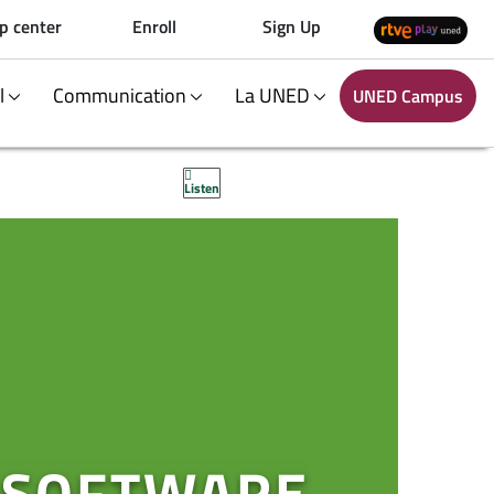
p center
Enroll
Sign Up
al
Communication
La UNED
UNED Campus
Listen
 SOFTWARE