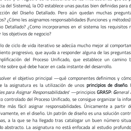
a del Sistema), la OO establece unas pautas bien definidas para de
cción del Diseño Detallado. Pero aún quedan muchas pregunt
os? ¿Cómo les asignamos responsabilidades (funciones y métodos)
ño Detallado? ¿Como incorporamos en el sistema los requisitos 
r los objetivos de negocio?
lo de ciclo de vida iterativo se adecúa mucho mejor al comportami
iento progresivo, que ayuda a responder alguna de las preguntas a
plificación del Proceso Unificado, que establece un camino b
nte sobre qué debe hacer en cada instante del desarrollo.
solver el objetivo principal —qué componentes definimos y cóm
e la asignatura es la utilización de unos
principios de diseño
.
es para Asignar Responsabilidades
' —principios
GRASP
:
G
eneral
to controlado del Proceso Unificado, se consigue organizar la inf
lte más fácil asignar responsabilidades. Únicamente a partir d
ivamente, en el diseño. Un patrón de diseño es una solución cont
as, a la que se ha llegado tras catalogar un buen número situac
do abstracto. La asignatura no está enfocada al estudio profund