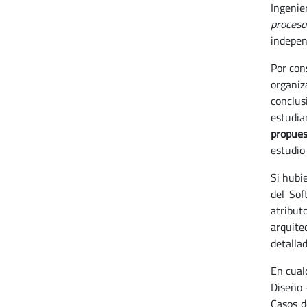
Ingenie
proceso
independ
Por con
organiz
conclus
estudia
propues
estudio
Si hubi
del Sof
atribut
arquite
detallad
En cual
Diseño 
Casos d