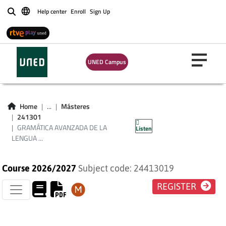
Help center
Enroll
Sign Up
Buscar
UNED Campus
GRAMÁTICA
AVANZADA DE LA
Home
...
Másteres
241301
LENGUA INGLESA
GRAMÁTICA AVANZADA DE LA
Listen
LENGUA ...
Course 2026/2027
Subject code: 24413019
REGISTER