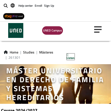
Help center
Enroll
Sign Up
Buscar
UNED Campus
Home
Studies
Másteres
261301
Listen
MÁSTER UNIVERSITARIO
EN DERECHO DE FAMILIA
Y SISTEMAS
HEREDITARIOS
Course 2026/2027