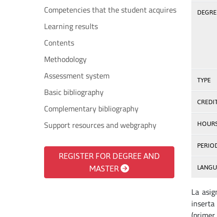
Competencies that the student acquires
DEGREE
Learning results
Contents
Methodology
Assessment system
TYPE
Basic bibliography
CREDI
Complementary bibliography
Support resources and webgraphy
HOUR
PERIO
REGISTER FOR DEGREE AND
MASTER
LANGU
La asi
inserta
(primer