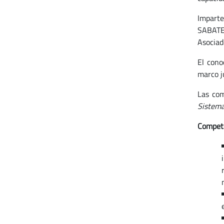
Imparte
SABATER
Asociad
El cono
marco j
Las com
Sistema
Compete