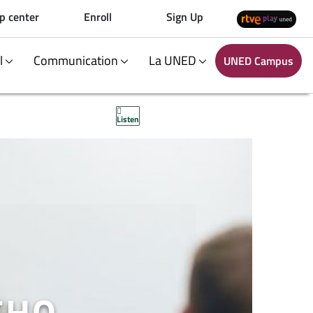
p center
Enroll
Sign Up
al
Communication
La UNED
UNED Campus
Listen
CHO