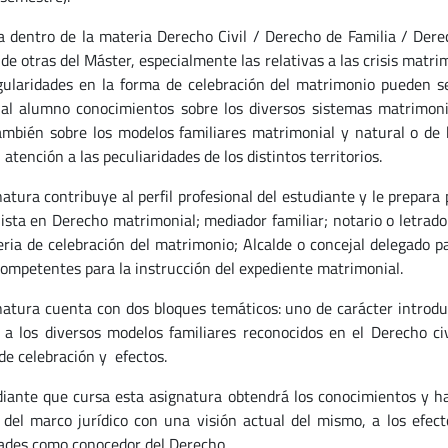
a dentro de la materia Derecho Civil / Derecho de Familia / Dere
de otras del Máster, especialmente las relativas a las crisis matri
egularidades en la forma de celebración del matrimonio pueden s
 al alumno conocimientos sobre los diversos sistemas matrimoni
mbién sobre los modelos familiares matrimonial y natural o de 
 atención a las peculiaridades de los distintos territorios.
atura contribuye al perfil profesional del estudiante y le prepara 
lista en Derecho matrimonial; mediador familiar; notario o letrad
ria de celebración del matrimonio; Alcalde o concejal delegado pa
 competentes para la instrucción del expediente matrimonial.
natura cuenta con dos bloques temáticos: uno de carácter introduc
o a los diversos modelos familiares reconocidos en el Derecho civ
de celebración y efectos.
diante que cursa esta asignatura obtendrá los conocimientos y ha
s del marco jurídico con una visión actual del mismo, a los efect
ades como conocedor del Derecho.