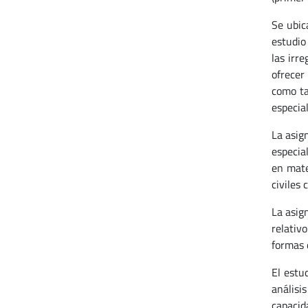
Se ubic
estudio 
las irr
ofrecer
como ta
especial
La asign
especia
en mate
civiles
La asig
relativ
formas 
El estu
análisi
capacid