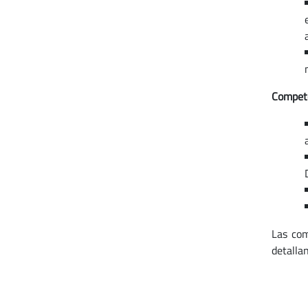
Compet
Las com
detalla