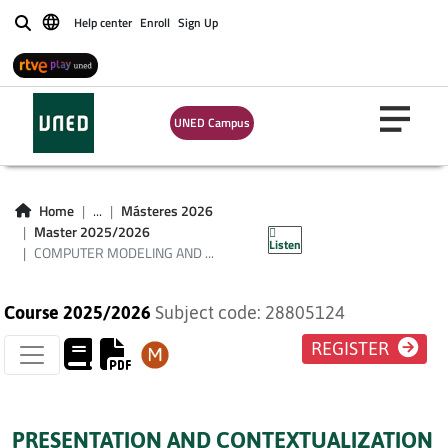
Help center
Enroll
Sign Up
Buscar
COMPUTER
MODELING AND
UNED Campus
SIMULATION OF
ELECTRONIC
Home
...
Másteres 2026
CIRCUITS
Master 2025/2026
Listen
COMPUTER MODELING AND ...
Course 2025/2026
Subject code: 28805124
REGISTER
PRESENTATION AND CONTEXTUALIZATION