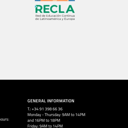
GENERAL INFORMATION
T.: +34 91 398 66 36
Monday - Thursday: 9AM to 14PM
ours:
and 16PM to 18PM
Friday: 9AM to 14PM