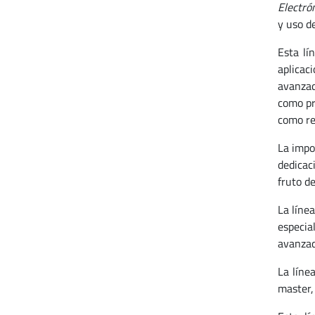
Electró
y uso d
Esta lí
aplicac
avanzad
como pr
como re
La impo
dedicac
fruto d
La líne
especia
avanzad
La líne
master,