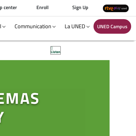
p center
Enroll
Sign Up
al
Communication
La UNED
UNED Campus
Listen
TEMAS
Y