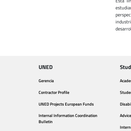
Esta lí
estudia
perspec
industr
desarro
UNED
Stud
Gerencia
Acade
Contractor Profile
Stude
UNED Projects European Funds
Disabi
Internal Information Coordination
Advic
Bulletin
Intern