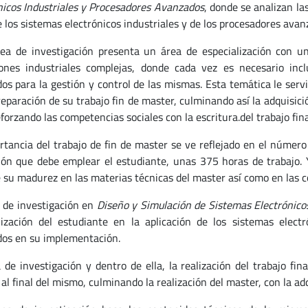
nicos Industriales y Procesadores Avanzados
, donde se analizan las
e los sistemas electrónicos industriales y de los procesadores avan
nea de investigación presenta un área de especialización con u
iones industriales complejas, donde cada vez es necesario inc
os para la gestión y control de las mismas. Esta temática le serv
eparación de su trabajo fin de master, culminando así la adquisic
forzando las competencias sociales con la escritura.del trabajo fi
rtancia del trabajo de fin de master se ve reflejado en el número
ión que debe emplear el estudiante, unas 375 horas de trabajo.
e su madurez en las materias técnicas del master así como en las 
a de investigación en
Diseño y Simulación de Sistemas Electrónico
lización del estudiante en la aplicación de los sistemas elect
os en su implementación.
a de investigación y dentro de ella, la realización del trabajo f
 al final del mismo, culminando la realización del master, con la a