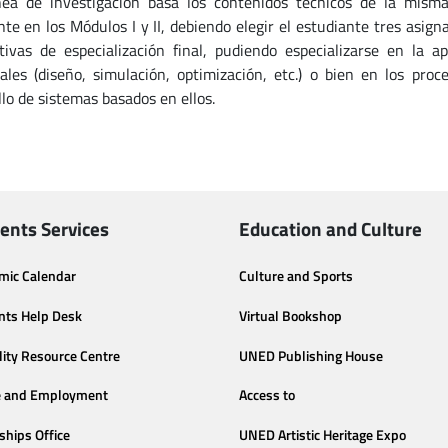
nea de investigación basa los contenidos técnicos de la misma
nte en los Módulos I y II, debiendo elegir el estudiante tres asign
tivas de especialización final, pudiendo especializarse en la ap
iales (diseño, simulación, optimización, etc.) o bien en los pro
llo de sistemas basados en ellos.
ents Services
Education and Culture
mic Calendar
Culture and Sports
nts Help Desk
Virtual Bookshop
lity Resource Centre
UNED Publishing House
e and Employment
Access to
ships Office
UNED Artistic Heritage Expo