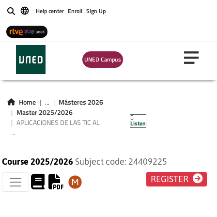
Help center
Enroll
Sign Up
Buscar
APLICACIONES DE
LAS TIC AL ESTUDIO
UNED Campus
INTERCULTURAL DE
LAS VARIEDADES DE
Home
...
Másteres 2026
Master 2025/2026
LAS LENGUAS
APLICACIONES DE LAS TIC AL
Listen
...
Course 2025/2026
Subject code: 24409225
REGISTER