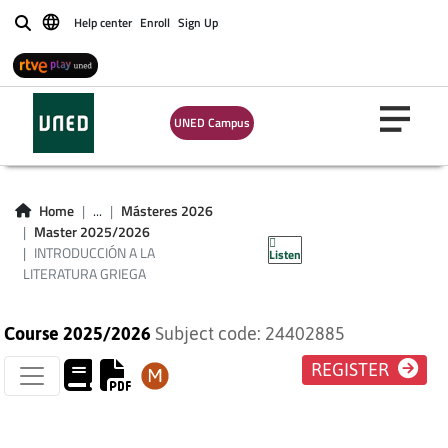
Help center
Enroll
Sign Up
Buscar
UNED Campus
INTRODUCCIÓN A
LA LITERATURA
Home
...
Másteres 2026
Master 2025/2026
GRIEGA
INTRODUCCIÓN A LA
Listen
LITERATURA GRIEGA
Course 2025/2026
Subject code: 24402885
REGISTER