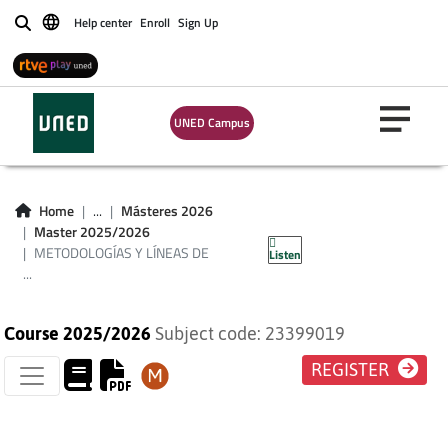
Help center
Enroll
Sign Up
Buscar
METODOLOGÍAS Y
LÍNEAS DE
UNED Campus
INVESTIGACIÓN
DESDE LA TEORÍA
Home
...
Másteres 2026
Master 2025/2026
DE LA EDUCACIÓN
METODOLOGÍAS Y LÍNEAS DE
Listen
...
Course 2025/2026
Subject code: 23399019
REGISTER