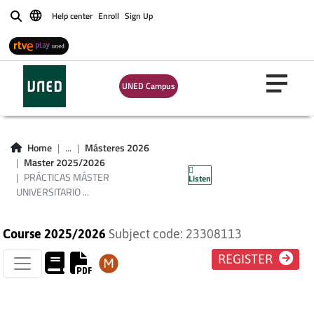
Help center
Enroll
Sign Up
Buscar
PRÁCTICAS MÁSTER
UNIVERSITARIO EN
UNED Campus
INTERVENCIÓN EN
CONTEXTOS
Home
...
Másteres 2026
Master 2025/2026
SOCIALES
PRÁCTICAS MÁSTER
Listen
UNIVERSITARIO ...
Course 2025/2026
Subject code: 23308113
REGISTER