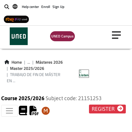
TRABAJO DE FIN DE
Help center
Enroll
Sign Up
Buscar
MÁSTER EN CIENCIA
Y TECNOLOGÍA
UNED Campus
QUÍMICA. MÓDULO
DE QUÍMICA
Home
...
Másteres 2026
Master 2025/2026
ANALÍTICA
TRABAJO DE FIN DE MÁSTER
Listen
EN ...
Course 2025/2026
Subject code: 21151253
REGISTER