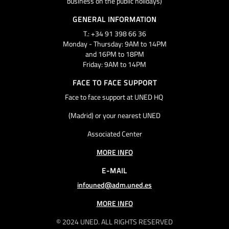
business on the public holidays)
GENERAL INFORMATION
T.: +34 91 398 66 36
Monday - Thursday: 9AM to 14PM
and 16PM to 18PM
Friday: 9AM to 14PM
FACE TO FACE SUPPORT
Face to face support at UNED HQ
(Madrid) or your nearest UNED
Associated Center
MORE INFO
E-MAIL
infouned@adm.uned.es
MORE INFO
© 2024 UNED. ALL RIGHTS RESERVED