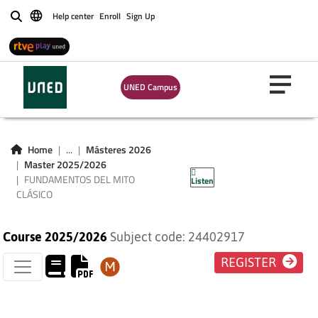
Help center
Enroll
Sign Up
Buscar
UNED Campus
FUNDAMENTOS DEL
Home
...
Másteres 2026
Master 2025/2026
MITO CLÁSICO
FUNDAMENTOS DEL MITO
Listen
CLÁSICO
Course 2025/2026
Subject code: 24402917
REGISTER