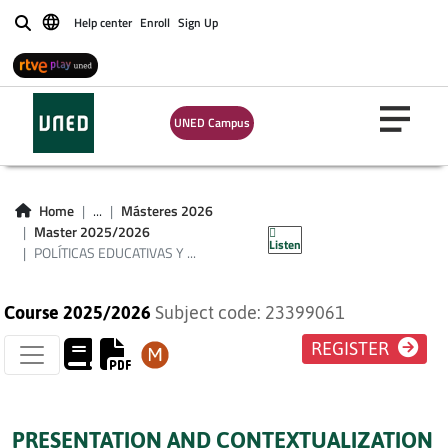
Help center
Enroll
Sign Up
Buscar
POLÍTICAS
UNED Campus
EDUCATIVAS Y
PRÁCTICAS
Home
...
Másteres 2026
ESCOLARES
Master 2025/2026
Listen
POLÍTICAS EDUCATIVAS Y ...
Course 2025/2026
Subject code: 23399061
REGISTER
PRESENTATION AND CONTEXTUALIZATION