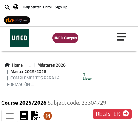
COMPLEMENTOS
Help center
Enroll
Sign Up
Buscar
PARA LA
FORMACIÓN
UNED Campus
DISCIPLINAR EN
HISTORIA E
Home
...
Másteres 2026
Master 2025/2026
HISTORIA DEL ARTE
COMPLEMENTOS PARA LA
Listen
FORMACIÓN ...
Course 2025/2026
Subject code: 23304729
REGISTER