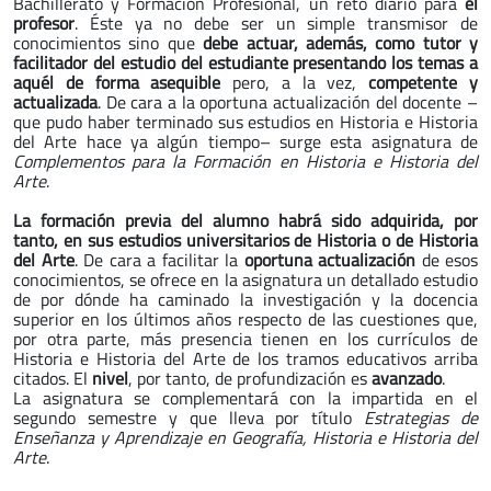
Bachillerato y Formación Profesional, un reto diario para
el
profesor
. Éste ya no debe ser un simple transmisor de
conocimientos sino que
debe actuar, además, como tutor y
facilitador del estudio del estudiante presentando los temas a
aquél de forma asequible
pero, a la vez,
competente y
actualizada
. De cara a la oportuna actualización del docente –
que pudo haber terminado sus estudios en Historia e Historia
del Arte hace ya algún tiempo– surge esta asignatura de
Complementos para la Formación en Historia e Historia del
Arte
.
La formación previa del alumno habrá sido adquirida, por
tanto, en sus estudios universitarios de Historia o de Historia
del Arte
. De cara a facilitar la
oportuna actualización
de esos
conocimientos, se ofrece en la asignatura un detallado estudio
de por dónde ha caminado la investigación y la docencia
superior en los últimos años respecto de las cuestiones que,
por otra parte, más presencia tienen en los currículos de
Historia e Historia del Arte de los tramos educativos arriba
citados. El
nivel
, por tanto, de profundización es
avanzado
.
La asignatura se complementará con la impartida en el
segundo semestre y que lleva por título
Estrategias de
Enseñanza y Aprendizaje en Geografía, Historia e Historia del
Arte
.