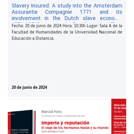
Slavery Insured: A study into the Amsterdam
Assurantie Compagnie 1771 and its
involvement in the Dutch slave economy,
1771-1871", a cargo de Eva Seuntjens (Free
Fecha: 20 de junio de 2024 Hora: 10:30h Lugar: Sala A de la
University of Amsterdam). (PDF, 61 KB)
Facultad de Humanidades de la Universidad Nacional de
Educación a Distancia.
20 de junio de 2024