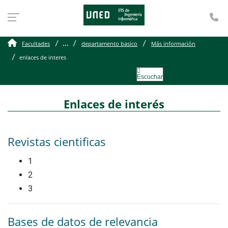
Te
enlaces de interes
...
Facultades
departamento basico
Más información
enlaces de interes
Escuchar
Enlaces de interés
Revistas cientificas
1
2
3
Bases de datos de relevancia