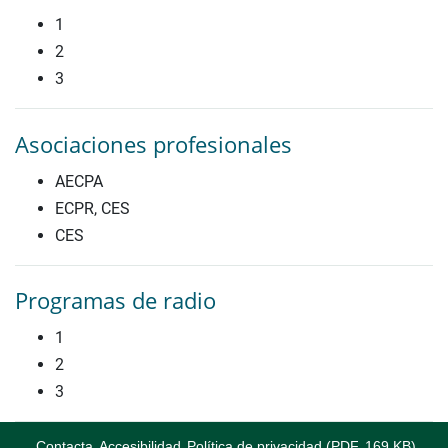
1
2
3
Asociaciones profesionales
AECPA
ECPR, CES
CES
Programas de radio
1
2
3
Contacta
Accesibilidad
Política de privacidad (PDF, 169 KB)