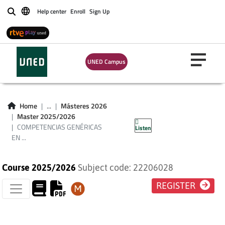
COMPETENCIAS
Help center
Enroll
Sign Up
Buscar
GENÉRICAS EN
INFORMACIÓN
UNED Campus
(INVESTIGACIÓN EN
PSICOLOGÍA PLAN
Home
...
Másteres 2026
Master 2025/2026
2016)
COMPETENCIAS GENÉRICAS
Listen
EN ...
Course 2025/2026
Subject code: 22206028
REGISTER