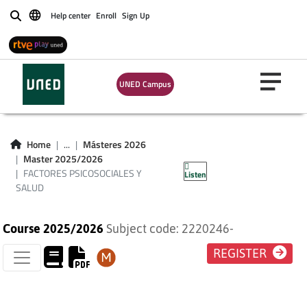
Help center
Enroll
Sign Up
Buscar
UNED Campus
FACTORES
PSICOSOCIALES Y
Home
...
Másteres 2026
Master 2025/2026
SALUD
FACTORES PSICOSOCIALES Y
Listen
SALUD
Course 2025/2026
Subject code: 2220246-
REGISTER