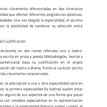
ran claramente diferenciadas en dos itinerarios
lidad que ofertan diferentes asignaturas optativas,
idades. Una vez elegida la especialidad, el alumno
in la posibilidad de combinar su selección entre
il justificación:
 dicotomía en dos ramas referidas una a teatro
ra escrita en prosa y poesía (
Metodologías, teorías y
noamericana
) basa su justificación en el propio
ación del teatro o drama, frente al carácter escrito
o más claramente caracterizado.
r, la adscripción a una u otra especialidad varía en
or la primera especialidad (la teatral) suelen estar
 en alguno de sus aspectos de una forma que pocas
a con notables especialistas en la representación
criben a la especialidad literaria suelen cumplir el