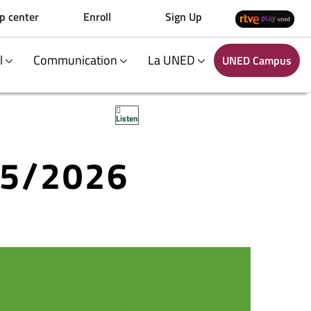
p center
Enroll
Sign Up
al
Communication
La UNED
UNED Campus
Listen
25/2026