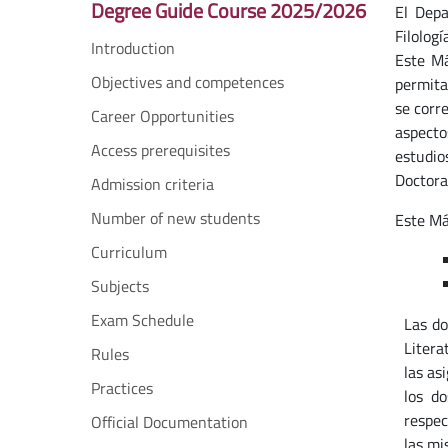
Degree Guide Course 2025/2026
El Depa
Filolog
Introduction
Este Má
Objectives and competences
permita
se corr
Career Opportunities
aspecto
Access prerequisites
estudio
Doctora
Admission criteria
Number of new students
Este Más
Curriculum
Subjects
Exam Schedule
Las do
Litera
Rules
las as
Practices
los do
respec
Official Documentation
las mi