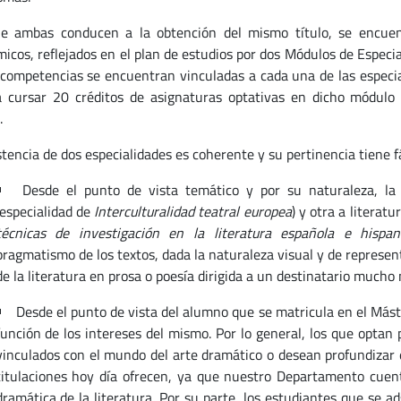
e ambas conducen a la obtención del mismo título, se encuent
icos, reflejados en el plan de estudios por dos Módulos de Especia
competencias se encuentran vinculadas a cada una de las especial
 cursar 20 créditos de asignaturas optativas en dicho módulo s
.
stencia de dos especialidades es coherente y su pertinencia tiene fác
Desde el punto de vista temático y por su naturaleza, la
(especialidad de
Interculturalidad teatral europea
) y otra a literatu
técnicas de investigación en la literatura española e hispa
pragmatismo de los textos, dada la naturaleza visual y de represent
de la literatura en prosa o poesía dirigida a un destinatario much
Desde el punto de vista del alumno que se matricula en el Máste
función de los intereses del mismo. Por lo general, los que optan p
vinculados con el mundo del arte dramático o desean profundizar
titulaciones hoy día ofrecen, ya que nuestro Departamento cuent
dramática de la literatura. Por su parte, los estudiantes que se ads