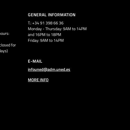
GENERAL INFORMATION
T.: +34 91 398 66 36
Monday - Thursday: 9AM to 14PM
ours:
and 16PM to 18PM
Friday: 9AM to 14PM
closed for
days)
E-MAIL
infouned@adm.uned.es
MORE INFO