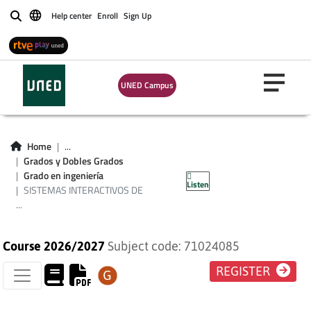
Help center
Enroll
Sign Up
Buscar
UNED Campus
EMAS INTERACTIVOS
Home
...
Grados y Dobles Grados
Grado en ingeniería
Listen
ÑANZA/APRENDIZAJE
SISTEMAS INTERACTIVOS DE
...
Course 2026/2027
Subject code: 71024085
REGISTER