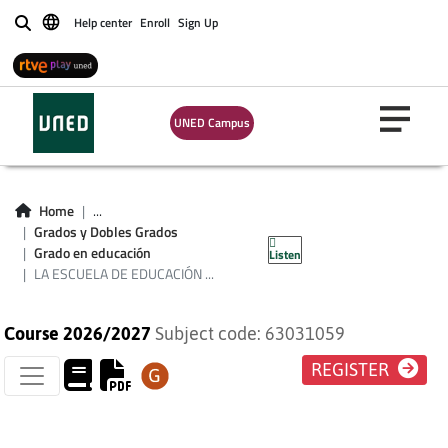
Help center
Enroll
Sign Up
Buscar
LA ESCUELA DE
UNED Campus
EDUCACIÓN
INFANTIL EN
Home
...
Grados y Dobles Grados
ESPAÑA
Grado en educación
Listen
LA ESCUELA DE EDUCACIÓN ...
Course 2026/2027
Subject code: 63031059
REGISTER