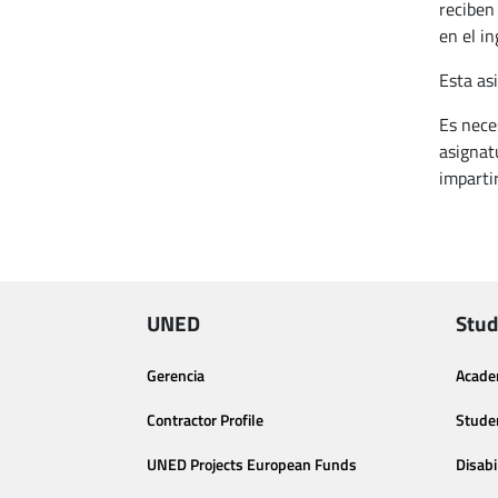
reciben
en el in
Esta as
Es nece
asignat
impartir
UNED
Stud
Gerencia
Acade
Contractor Profile
Stude
UNED Projects European Funds
Disabi