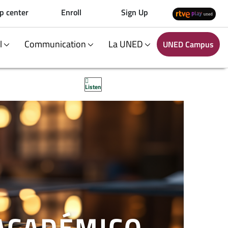
p center
Enroll
Sign Up
al
Communication
La UNED
UNED Campus
Listen
 ACADÉMICO