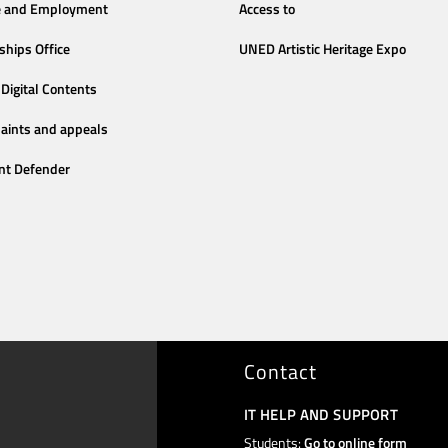
e and Employment
Access to
ships Office
UNED Artistic Heritage Expo
Digital Contents
aints and appeals
nt Defender
Contact
IT HELP AND SUPPORT
Students:
Go to online form