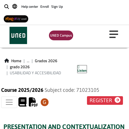
Help center
Enroll
Sign Up
Buscar
UNED Campus
USABILIDAD Y
Home
...
Grados 2026
ACCESIBILIDAD
grado 2026
Listen
USABILIDAD Y ACCESIBILIDAD
Course 2025/2026
Subject code: 71023105
REGISTER
PRESENTATION AND CONTEXTUALIZATION