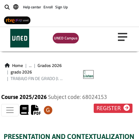
Help center
Enroll
Sign Up
Buscar
UNED Campus
TRABAJO FIN DE
GRADO (I.
Home
...
Grados 2026
ELECTRÓNICA)
grado 2026
Listen
TRABAJO FIN DE GRADO (I. ...
Course 2025/2026
Subject code: 68024153
REGISTER
PRESENTATION AND CONTEXTUALIZATION