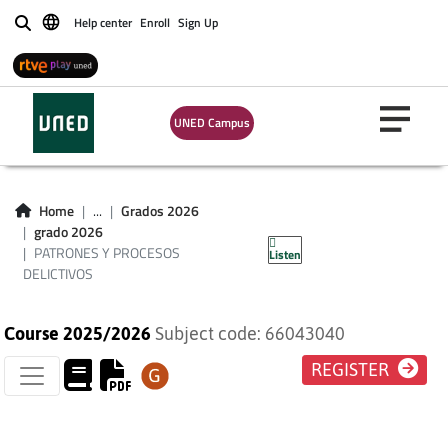
Help center
Enroll
Sign Up
Buscar
UNED Campus
PATRONES Y
PROCESOS
Home
...
Grados 2026
grado 2026
DELICTIVOS
PATRONES Y PROCESOS
Listen
DELICTIVOS
Course 2025/2026
Subject code: 66043040
REGISTER