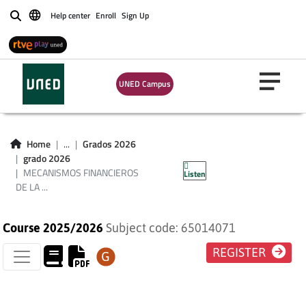
Help center
Enroll
Sign Up
Buscar
UNED Campus
MECANISMOS
FINANCIEROS DE LA
Home
...
Grados 2026
grado 2026
UNIÓN EUROPEA
MECANISMOS FINANCIEROS
Listen
DE LA ...
Course 2025/2026
Subject code: 65014071
REGISTER