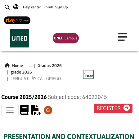
Help center
Enroll
Sign Up
Buscar
UNED Campus
LENGUA CLÁSICA I:
Home
...
Grados 2026
GRIEGO
grado 2026
Listen
LENGUA CLÁSICA I: GRIEGO
Course 2025/2026
Subject code: 64022045
REGISTER
PRESENTATION AND CONTEXTUALIZATION