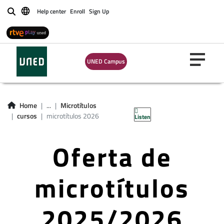
Help center
Enroll
Sign Up
Buscar
UNED Campus
Home
...
Microtítulos
cursos
microtítulos 2026
Listen
Oferta de
microtítulos
2025/2026