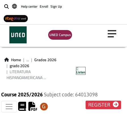
Help center
Enroll
Sign Up
Buscar
UNED Campus
LITERATURA
HISPANOAMERICANA
Home
...
Grados 2026
grado 2026
CONTEMPORÁNEA
LITERATURA
Listen
HISPANOAMERICANA ...
Course 2025/2026
Subject code: 64013098
REGISTER