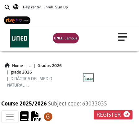
Help center
Enroll
Sign Up
Buscar
DIDÁCTICA DEL
MEDIO NATURAL,
UNED Campus
SOCIAL Y CULTURAL
EN EDUCACIÓN
Home
...
Grados 2026
grado 2026
INFANTIL
DIDÁCTICA DEL MEDIO
Listen
NATURAL, ...
Course 2025/2026
Subject code: 63033035
REGISTER