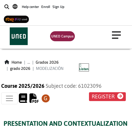
Help center
Enroll
Sign Up
Buscar
UNED Campus
MODELIZACIÓN
Home
...
Grados 2026
grado 2026
MODELIZACIÓN
Listen
Course 2025/2026
Subject code: 61023096
REGISTER
PRESENTATION AND CONTEXTUALIZATION