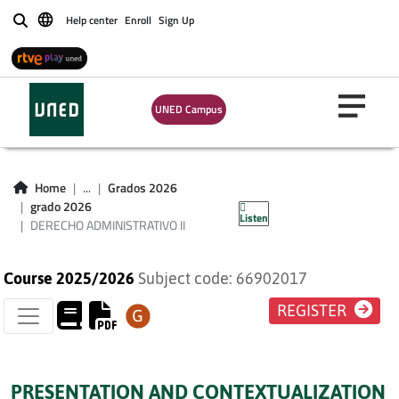
Help center
Enroll
Sign Up
Buscar
UNED Campus
DERECHO
Home
...
Grados 2026
ADMINISTRATIVO II
grado 2026
Listen
DERECHO ADMINISTRATIVO II
Course 2025/2026
Subject code: 66902017
REGISTER
PRESENTATION AND CONTEXTUALIZATION