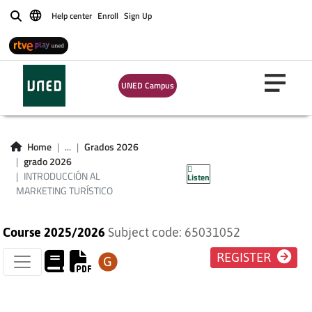
Help center
Enroll
Sign Up
Buscar
UNED Campus
INTRODUCCIÓN AL
MARKETING
Home
...
Grados 2026
grado 2026
TURÍSTICO
INTRODUCCIÓN AL
Listen
MARKETING TURÍSTICO
Course 2025/2026
Subject code: 65031052
REGISTER