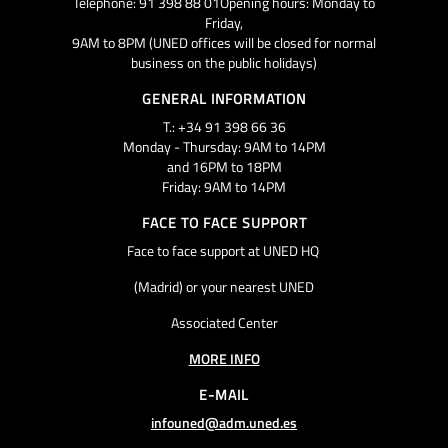
Telephone: 91 398 88 01Opening hours: Monday to
Friday,
9AM to 8PM (UNED offices will be closed for normal
business on the public holidays)
GENERAL INFORMATION
T.: +34 91 398 66 36
Monday - Thursday: 9AM to 14PM
and 16PM to 18PM
Friday: 9AM to 14PM
FACE TO FACE SUPPORT
Face to face support at UNED HQ
(Madrid) or your nearest UNED
Associated Center
MORE INFO
E-MAIL
infouned@adm.uned.es