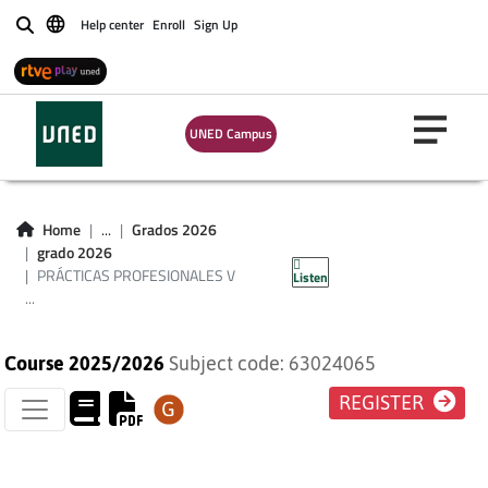
Help center
Enroll
Sign Up
Buscar
UNED Campus
PRÁCTICAS
PROFESIONALES V
Home
...
Grados 2026
grado 2026
(PEDAGOGÍA)
PRÁCTICAS PROFESIONALES V
Listen
...
Course 2025/2026
Subject code: 63024065
REGISTER