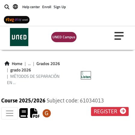
Help center
Enroll
Sign Up
Buscar
UNED Campus
MÉTODOS DE
SEPARACIÓN EN
Home
...
Grados 2026
grado 2026
QUÍMICA ANALÍTICA
MÉTODOS DE SEPARACIÓN
Listen
EN ...
Course 2025/2026
Subject code: 61034013
REGISTER