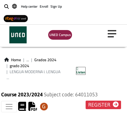
Help center
Enroll
Sign Up
Buscar
LENGUA MODERNA
UNED Campus
I. LENGUA
EXTRANJERA:
Home
...
Grados 2024
grado 2024
INGLÉS
LENGUA MODERNA I. LENGUA
Listen
...
Course 2023/2024
Subject code: 64011053
REGISTER