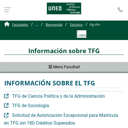
Te
tfg-tfm
...
Facultades
Bienvenida
Estudios
tfg-tfm
Listen
Información sobre TFG
Menú Facultad
INFORMACIÓN SOBRE EL TFG
TFG de Ciencia Política y de la Administración
TFG de Sociología
Solicitud de Autorización Excepcional para Matrícula
en TFG sin 180 Créditos Superados