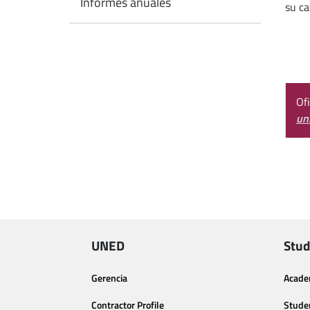
Informes anuales
su ca
Of
un
UNED
Stud
Gerencia
Acade
Contractor Profile
Stude