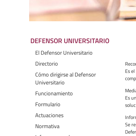
DEFENSOR UNIVERSITARIO
El Defensor Universitario
Directorio
Reco
Es el
Cómo dirigirse al Defensor
compe
Universitario
Media
Funcionamiento
Es un
Formulario
soluc
Actuaciones
Infor
Se re
Normativa
Defen