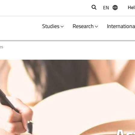
Hel
EN
Buscar
Studies
Research
Internation
es
Ac