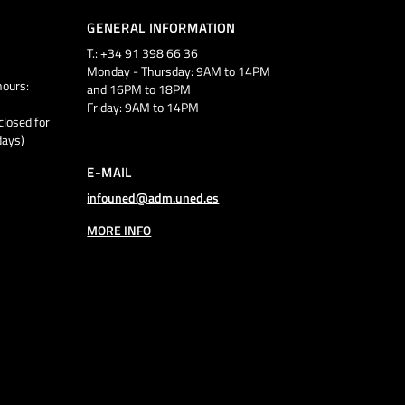
GENERAL INFORMATION
T.: +34 91 398 66 36
Monday - Thursday: 9AM to 14PM
ours:
and 16PM to 18PM
Friday: 9AM to 14PM
closed for
days)
E-MAIL
infouned@adm.uned.es
MORE INFO