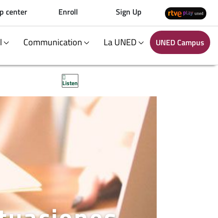
p center
Enroll
Sign Up
al
Communication
La UNED
UNED Campus
Listen
tuaciones