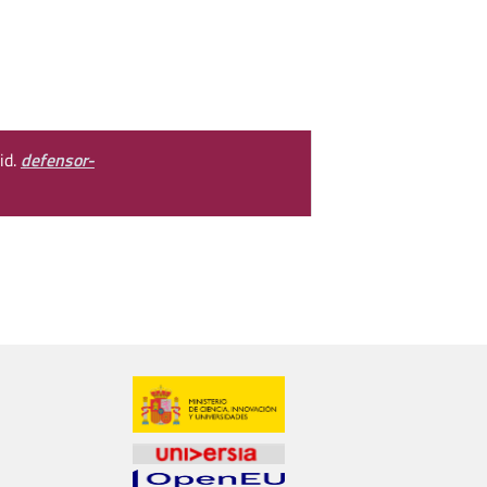
id.
defensor-