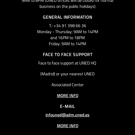
9AM to 8PM (UNED offices will be closed for normal
business on the public holidays)
GENERAL INFORMATION
T.: +34 91 398 66 36
Monday - Thursday: 9AM to 14PM
and 16PM to 18PM
Friday: 9AM to 14PM
FACE TO FACE SUPPORT
Face to face support at UNED HQ
(Madrid) or your nearest UNED
Associated Center
MORE INFO
E-MAIL
infouned@adm.uned.es
MORE INFO