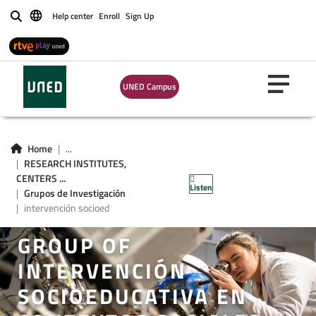
Help center
Enroll
Sign Up
Buscar
UNED Campus
Home
...
RESEARCH INSTITUTES,
CENTERS ...
Listen
Grupos de Investigación
intervención socioed
GROUP OF
INTERVENCIÓN
SOCIOEDUCATIVA EN