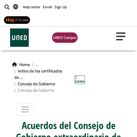
Help center
Enroll
Sign Up
Buscar
UNED Campus
Home
...
Consejo de
indice de los certificados
de ...
Listen
Gobierno
Consejo de Gobierno
Consejo de Gobierno
Acuerdos del Consejo de
Gobierno extraordinario de