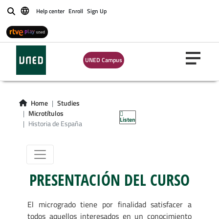
Help center
Enroll
Sign Up
Buscar
UNED Campus
Microgrado en
Historia de
Home
Studies
España
Microtítulos
Listen
Historia de España
PRESENTACIÓN DEL CURSO
El microgrado tiene por finalidad satisfacer a
todos aquellos interesados en un conocimiento