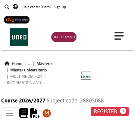
Help center
Enroll
Sign Up
Buscar
MULTIMEDIA FOR
UNED Campus
INFORMATION AND
COMMUNICATION
Home
...
Másteres
Máster universitario
SYSTEMS
MULTIMEDIA FOR
Listen
INFORMATION AND ...
Course 2026/2027
Subject code: 28805088
REGISTER