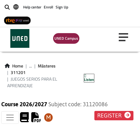
Help center
Enroll
Sign Up
Buscar
UNED Campus
JUEGOS SERIOS
PARA EL
Home
...
Másteres
311201
APRENDIZAJE
JUEGOS SERIOS PARA EL
Listen
APRENDIZAJE
Course 2026/2027
Subject code: 31120086
REGISTER